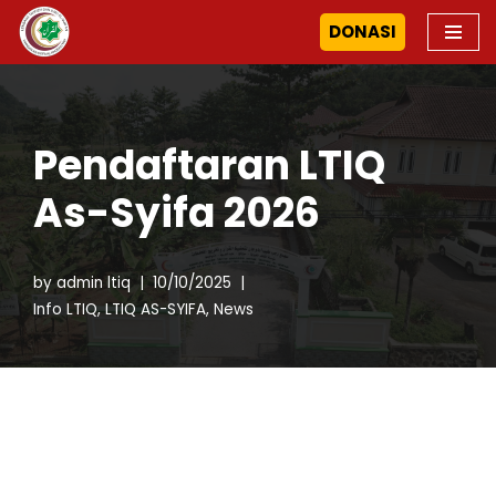
DONASI
Skip
to
content
Pendaftaran LTIQ
As-Syifa 2026
by
admin ltiq
10/10/2025
Info LTIQ
,
LTIQ AS-SYIFA
,
News