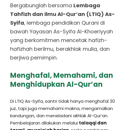
Bergabunglah bersama
Lembaga
Tahfizh dan Ilmu Al-Qur’an (LTIQ) As-
Syifa
, lembaga pendidikan Qurani di
bawah Yayasan As-Syifa Al-Khoeriyyah
yang berkomitmen mencetak hafizh-
hafizhah berilmu, berakhlak mulia, dan
berjiwa pemimpin.
Menghafal, Memahami, dan
Menghidupkan Al-Qur’an
Di LTIQ As-Syifa, santri tidak hanya menghafal 30
juz, tapi juga memahami makna, mengamalkan
kandungan, dan meneladani akhlak Al-Qur’an.
Pembelajaran dilakukan melalui
talaqqi dan