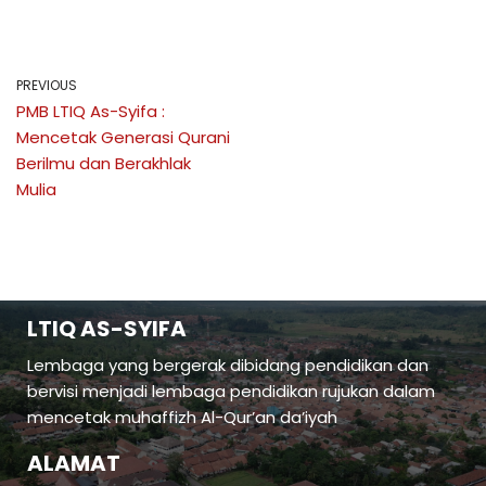
PREVIOUS
PMB LTIQ As-Syifa :
Mencetak Generasi Qurani
Berilmu dan Berakhlak
Mulia
LTIQ AS-SYIFA
Lembaga yang bergerak dibidang pendidikan dan
bervisi menjadi lembaga pendidikan rujukan dalam
mencetak muhaffizh Al-Qur’an da’iyah
ALAMAT