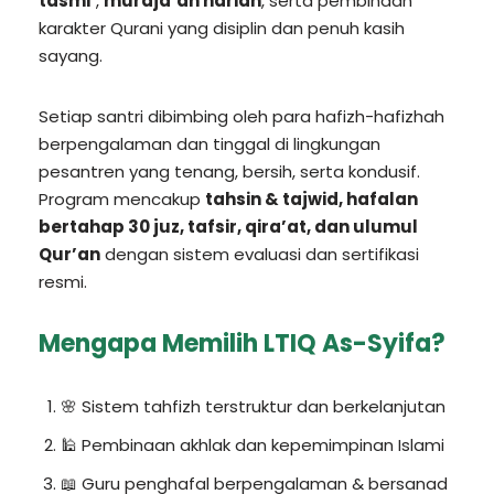
tasmi’
,
muraja’ah harian
, serta pembinaan
karakter Qurani yang disiplin dan penuh kasih
sayang.
Setiap santri dibimbing oleh para hafizh-hafizhah
berpengalaman dan tinggal di lingkungan
pesantren yang tenang, bersih, serta kondusif.
Program mencakup
tahsin & tajwid, hafalan
bertahap 30 juz, tafsir, qira’at, dan ulumul
Qur’an
dengan sistem evaluasi dan sertifikasi
resmi.
Mengapa Memilih LTIQ As-Syifa?
🌸 Sistem tahfizh terstruktur dan berkelanjutan
🕌 Pembinaan akhlak dan kepemimpinan Islami
📖 Guru penghafal berpengalaman & bersanad