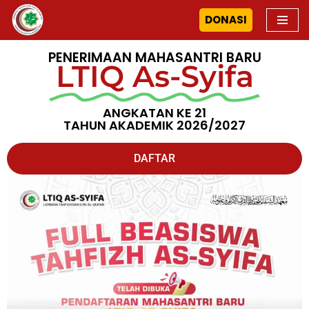
DONASI
Skip
to
PENERIMAAN MAHASANTRI BARU
LTIQ As-Syifa
content
ANGKATAN KE 21
TAHUN AKADEMIK 2026/2027
DAFTAR