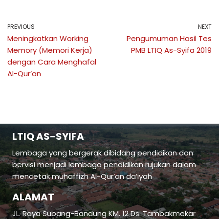
PREVIOUS
NEXT
Meningkatkan Working
Pengumuman Hasil Tes
Memory (Memori Kerja)
PMB LTIQ As-Syifa 2019
dengan Cara Menghafal
Al-Qur’an
LTIQ AS-SYIFA
Lembaga yang bergerak dibidang pendidikan dan
bervisi menjadi lembaga pendidikan rujukan dalam
mencetak muhaffizh Al-Qur’an da’iyah
ALAMAT
JL. Raya Subang-Bandung KM. 12 Ds. Tambakmekar