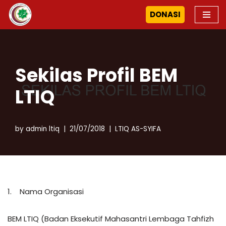
DONASI
Skip
to
content
Sekilas Profil BEM
LTIQ
by
admin ltiq
21/07/2018
LTIQ AS-SYIFA
1. Nama Organisasi
BEM LTIQ (Badan Eksekutif Mahasantri Lembaga Tahfizh